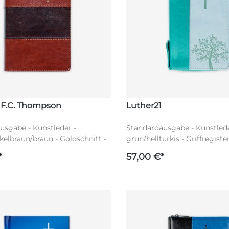
 F.C. Thompson
Luther21
usgabe - Kunstleder -
Standardausgabe - Kunstlede
elbraun/braun - Goldschnitt -
grün/helltürkis - Griffregister
er - Worte Jesu in rot -
Reißverschluss - Silberschnit
*
57,00 €*
F.C. Thompson