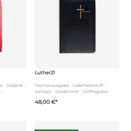
Luther21
- lila/pink -
Taschenausgabe - Lederfaserstoff -
 -
schwarz - Goldschnitt - Griffregister -
Luther21
48,00 €*