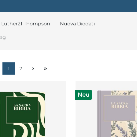
Luther21 Thompson
Nuova Diodati
lag
1
2
Neu