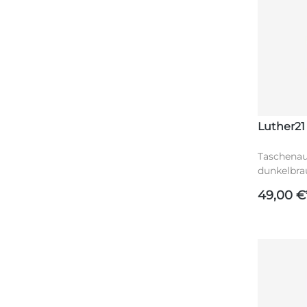
Luther21
Taschenau
dunkelbra
Goldschnit
49,00 €
Reißversch