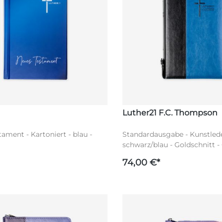
Luther21 F.C. Thompson
ament - Kartoniert - blau -
Standardausgabe - Kunstlede
schwarz/blau - Goldschnitt - 
- Reißverschluss - Worte Jesu
74,00 €*
Luther21 F.C. Thompson