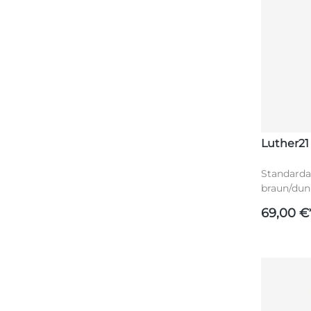
Luther21
Standarda
braun/dunk
Griffregist
69,00 €
Luther21 