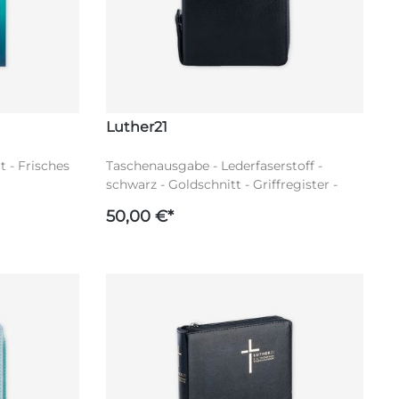
Luther21
 - Frisches
Taschenausgabe - Lederfaserstoff -
schwarz - Goldschnitt - Griffregister -
Reißverschluss - Luther21
50,00 €*