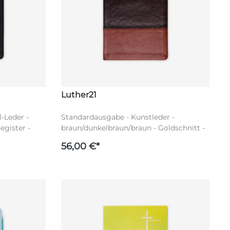
Luther21
-Leder -
Standardausgabe - Kunstleder -
egister -
braun/dunkelbraun/braun - Goldschnitt -
n rot -
Griffregister - Luther21
56,00 €*