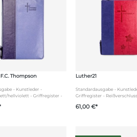
 F.C. Thompson
Luther21
gabe - Kunstleder -
Standardausgabe - Kunstleder 
tt/hellviolett - Griffregister -
Griffregister - Reißverschluss
luss - Silberschnitt - Worte
Silberschnitt - Luther21
*
61,00 €*
chwarz - Luther21 F.C. Thompson