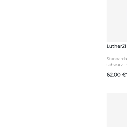
Luther21
Standardau
schwarz - 
Reißversch
62,00 €