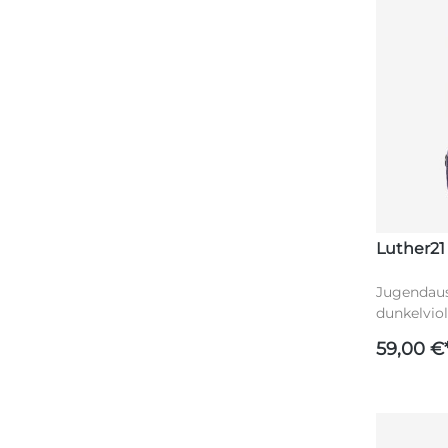
Luther21
Jugendaus
dunkelviole
Reißversch
59,00 €
Jesu in s