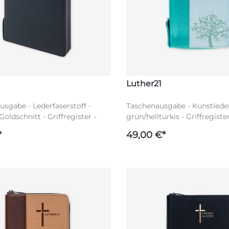
Luther21
sgabe - Lederfaserstoff -
Taschenausgabe - Kunstleder
Goldschnitt - Griffregister -
grün/helltürkis - Griffregister
luss - Luther21
Reißverschluss - Silberschnit
*
49,00 €*