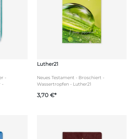
Luther21
r -
Neues Testament - Broschiert -
 -
Wassertropfen - Luther21
t - Luther21
3,70 €*