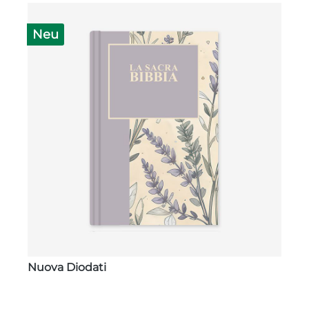
Neu
Nuova Diodati
N