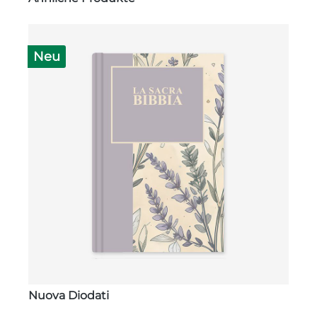
Neu
Nuova Diodati
N