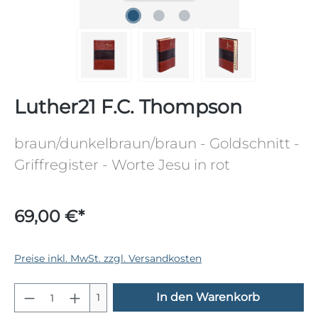
Luther21 F.C. Thompson
braun/dunkelbraun/braun - Goldschnitt -
Griffregister - Worte Jesu in rot
69,00 €*
Preise inkl. MwSt. zzgl. Versandkosten
Produkt Anzahl: Gib den gewünschten 
In den Warenkorb
1