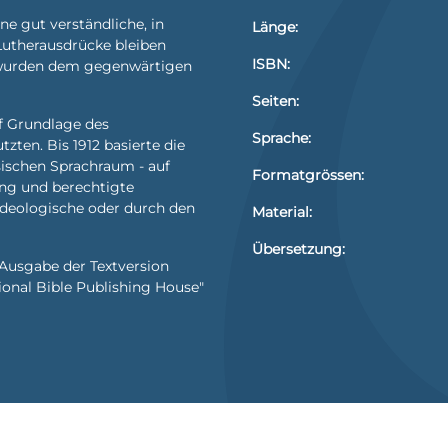
ne gut verständliche, in
Länge:
Lutherausdrücke bleiben
ISBN:
n wurden dem gegenwärtigen
Seiten:
uf Grundlage des
Sprache:
zten. Bis 1912 basierte die
sischen Sprachraum - auf
Formatgrössen:
ng und berechtigte
ideologische oder durch den
Material:
Übersetzung:
 Ausgabe der Textversion
ional Bible Publishing House"