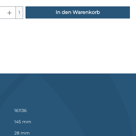
 Anzahl: Gib den gewünschten Wert e
In den Warenkorb
1
161136
145 mm
28 mm