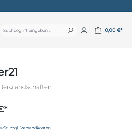
0,00 €*
er21
 Berglandschaften
€*
MwSt. zzgl. Versandkosten