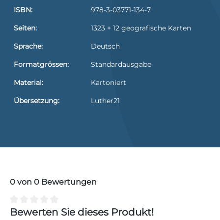
ISBN:
978-3-03771-134-7
Seiten:
1323 + 12 geografische Karten
Sprache:
Deutsch
Formatgrössen:
Standardausgabe
Material:
Kartoniert
Übersetzung:
Luther21
0 von 0 Bewertungen
Durchschnittliche Bewertung von 0 von 5 Sternen
Bewerten Sie dieses Produkt!